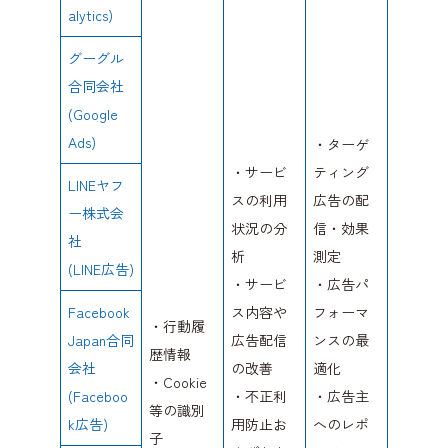
alytics)
グーグル
合同会社
(Google
Ads)
・ターゲ
・サービ
ティング
LINEヤフ
スの利用
広告の配
ー株式会
状況の分
信・効果
社
析
測定
(LINE広告)
・サービ
・広告パ
Facebook
ス内容や
フォーマ
・行動履
Japan合同
広告配信
ンスの最
歴情報
会社
の改善
適化
・Cookie
(Faceboo
・不正利
・広告主
等の識別
k広告)
用防止お
へのレポ
子