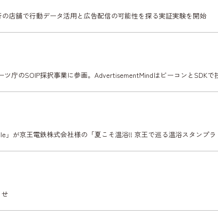
池田泉州銀行の店舗で行動データ活用と広告配信の可能性を探る実証実験を開始
ポーツ庁のSOIP採択事業に参画。AdvertisementMindはビーコンとSD
able」が京王電鉄株式会社様の「夏こそ温浴!! 京王で巡る温浴スタン
らせ