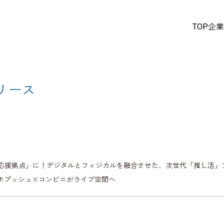
TOP
企業
リリース
援拠点」に！デジタルとフィジカルを融合させた、次世代「推し活」プラッ
ホプッシュ×コンビニがライブ空間へ