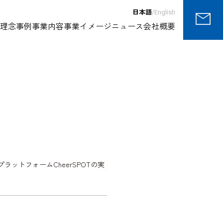
日本語
/
English
理念
事例
事業内容
事業イメージ
ニュース
会社概要
トフォームCheerSPOTの実